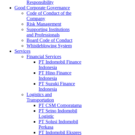
Responsibility
Good Corporate Governance
Code of Conduct of the
Company
Risk Management
Supporting Institutions
and Professionals
Board Code of Conduct
Whistleblowing System
Services
Financial Services
PT Indomobil Finance
Indonesia
PT Hino Finance
Indonesia
PT Suzuki Finance
Indonesia
Logistics and
Transportation
PT CSM Corporatama
PT Seino Indomobil
Logistic
PT Solusi Indomobil
Perkasa
PT Indomobil Ekspres