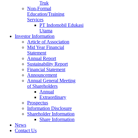
Truk
Non-Formal
Education/Training
Services
PT Indomobil Edukasi
Utama
Investor Information
Article of Association
Mid Year Financial
Statement
Annual Report
Sustainability Report
Financial Statement
Announcement
Annual General Meeting
of Shareholders
Annual
Extraordinary
Prospectus
Information Disclosure
Shareholder Information
Share Information
News
Contact Us