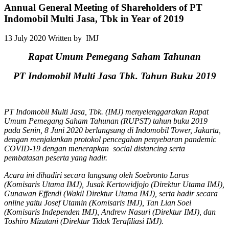
Annual General Meeting of Shareholders of PT
Indomobil Multi Jasa, Tbk in Year of 2019
13 July 2020
Written by IMJ
Rapat Umum Pemegang Saham Tahunan
PT Indomobil Multi Jasa Tbk. Tahun Buku 2019
PT Indomobil Multi Jasa, Tbk. (IMJ) menyelenggarakan Rapat
Umum Pemegang Saham Tahunan (RUPST) tahun buku 2019
pada Senin, 8 Juni 2020
berlangsung di Indomobil Tower
,
Jakarta
,
dengan menjalankan protokol pencegahan penyebaran pandemic
COVID-19
dengan menerapkan
social distancing
serta
pembatasan peserta yang hadir.
Acara ini dihadiri secara langsung oleh Soebronto Laras
(Komisaris Utama IMJ), Jusak Kertowidjojo (Direktur Utama IMJ),
Gunawan Effendi (Wakil Direktur Utama IMJ), serta hadir secara
online yaitu Josef Utamin (Komisaris IMJ), Tan Lian Soei
(Komisaris Independen IMJ), Andrew Nasuri (Direktur IMJ), dan
Toshiro Mizutani (Direktur Tidak Terafiliasi IMJ).