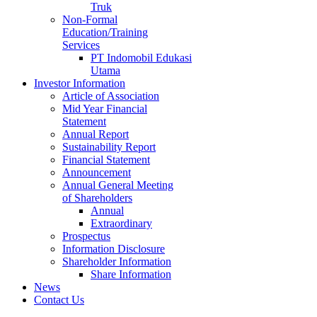
Truk
Non-Formal
Education/Training
Services
PT Indomobil Edukasi
Utama
Investor Information
Article of Association
Mid Year Financial
Statement
Annual Report
Sustainability Report
Financial Statement
Announcement
Annual General Meeting
of Shareholders
Annual
Extraordinary
Prospectus
Information Disclosure
Shareholder Information
Share Information
News
Contact Us