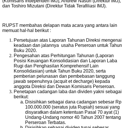
(Komisaris Independen IMJ), Andrew Nasuri (Direktur IMJ),
dan Toshiro Mizutani (Direktur Tidak Terafiliasi IMJ).
RUPST membahas delapan mata acara yang antara lain
memuat hal-hal berikut :
Persetujuan atas Laporan Tahunan Direksi mengenai
keadaan dan jalannya usaha Perseroan untuk Tahun
Buku 2020.
Pengesahan atas Perhitungan Tahunan (Laporan
Posisi Keuangan Konsolidasian dan Laporan Laba
Rugi dan Penghasilan Komprehensif Lain
Konsolidasian) untuk Tahun Buku 2020, serta
pemberian pelunasan dan pembebasan tanggung
jawab sepenuhnya (acquit et decharge) kepada
anggota Direksi dan Dewan Komisaris Perseroan.
Penetapan cadangan laba dan dividen yakni sebagai
berikut:
Disisihkan sebagai dana cadangan sebesar Rp
100.000.000 (seratus juta Rupiah) sesuai yang
disyaratkan dalam ketentuan Pasal 70 ayat (1)
Undang-Undang nomor 40 Tahun 2007 tentang
Perseroan Terbatas.
Disisihkan sebagai dividen tunai sebesar