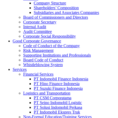
Company Structure
Shareholders’ Composition
Subsidiaries and Associates Companies
Board of Commissioners and Directors
Corporate Secretary
Internal Audit
Audit Committee
Corporate Social Responsibility
Good Corporate Governance
Code of Conduct of the Company
Risk Management
Supporting Institutions and Professionals
Board Code of Conduct
Whistleblowing System
Services
Financial Services
PT Indomobil Finance Indonesia
PT Hino Finance Indonesia
PT Suzuki Finance Indonesia
Logistics and Transportation
PT CSM Corporatama
PT Seino Indomobil Logistic
PT Solusi Indomobil Perkasa
PT Indomobil Ekspres Truk
Non-Formal Education/Training Services