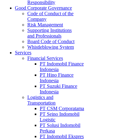
Responsibility
Good Corporate Governance
Code of Conduct of the
Company
Risk Management
Supporting Institutions
and Professionals
Board Code of Conduct
Whistleblowing System
Services
Financial Services
PT Indomobil Finance
Indonesia
PT Hino Finance
Indonesia
PT Suzuki Finance
Indonesia
Logistics and
Transportation
PT CSM Corporatama
PT Seino Indomobil
Logistic
PT Solusi Indomobil
Perkasa
PT Indomobil Ekspres