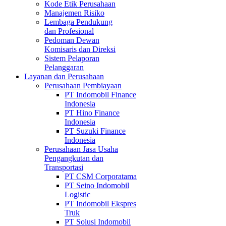
Kode Etik Perusahaan
Manajemen Risiko
Lembaga Pendukung
dan Profesional
Pedoman Dewan
Komisaris dan Direksi
Sistem Pelaporan
Pelanggaran
Layanan dan Perusahaan
Perusahaan Pembiayaan
PT Indomobil Finance
Indonesia
PT Hino Finance
Indonesia
PT Suzuki Finance
Indonesia
Perusahaan Jasa Usaha
Pengangkutan dan
Transportasi
PT CSM Corporatama
PT Seino Indomobil
Logistic
PT Indomobil Ekspres
Truk
PT Solusi Indomobil