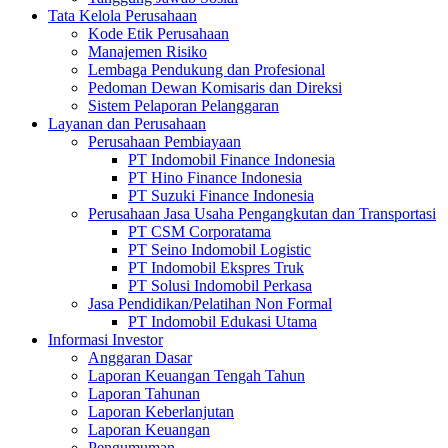
Tata Kelola Perusahaan
Kode Etik Perusahaan
Manajemen Risiko
Lembaga Pendukung dan Profesional
Pedoman Dewan Komisaris dan Direksi
Sistem Pelaporan Pelanggaran
Layanan dan Perusahaan
Perusahaan Pembiayaan
PT Indomobil Finance Indonesia
PT Hino Finance Indonesia
PT Suzuki Finance Indonesia
Perusahaan Jasa Usaha Pengangkutan dan Transportasi
PT CSM Corporatama
PT Seino Indomobil Logistic
PT Indomobil Ekspres Truk
PT Solusi Indomobil Perkasa
Jasa Pendidikan/Pelatihan Non Formal
PT Indomobil Edukasi Utama
Informasi Investor
Anggaran Dasar
Laporan Keuangan Tengah Tahun
Laporan Tahunan
Laporan Keberlanjutan
Laporan Keuangan
Pengumuman