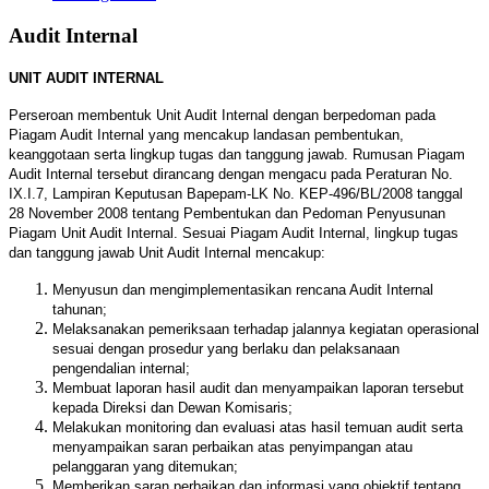
Audit Internal
UNIT AUDIT INTERNAL
Perseroan membentuk Unit Audit Internal dengan berpedoman pada
Piagam Audit Internal yang mencakup landasan pembentukan,
keanggotaan serta lingkup tugas dan tanggung jawab. Rumusan Piagam
Audit Internal tersebut dirancang dengan mengacu pada Peraturan No.
IX.I.7, Lampiran Keputusan Bapepam-LK No. KEP-496/BL/2008 tanggal
28 November 2008 tentang Pembentukan dan Pedoman Penyusunan
Piagam Unit Audit Internal. Sesuai Piagam Audit Internal, lingkup tugas
dan tanggung jawab Unit Audit Internal mencakup:
Menyusun dan mengimplementasikan rencana Audit Internal
tahunan;
Melaksanakan pemeriksaan terhadap jalannya kegiatan operasional
sesuai dengan prosedur yang berlaku dan pelaksanaan
pengendalian internal;
Membuat laporan hasil audit dan menyampaikan laporan tersebut
kepada Direksi dan Dewan Komisaris;
Melakukan monitoring dan evaluasi atas hasil temuan audit serta
menyampaikan saran perbaikan atas penyimpangan atau
pelanggaran yang ditemukan;
Memberikan saran perbaikan dan informasi yang objektif tentang