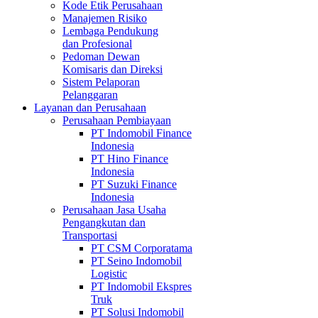
Kode Etik Perusahaan
Manajemen Risiko
Lembaga Pendukung
dan Profesional
Pedoman Dewan
Komisaris dan Direksi
Sistem Pelaporan
Pelanggaran
Layanan dan Perusahaan
Perusahaan Pembiayaan
PT Indomobil Finance
Indonesia
PT Hino Finance
Indonesia
PT Suzuki Finance
Indonesia
Perusahaan Jasa Usaha
Pengangkutan dan
Transportasi
PT CSM Corporatama
PT Seino Indomobil
Logistic
PT Indomobil Ekspres
Truk
PT Solusi Indomobil