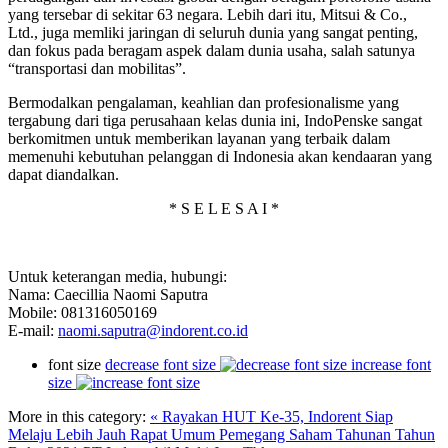
yang tersebar di sekitar 63 negara. Lebih dari itu, Mitsui & Co.,
Ltd., juga memliki jaringan di seluruh dunia yang sangat penting,
dan fokus pada beragam aspek dalam dunia usaha, salah satunya
“transportasi dan mobilitas”.
Bermodalkan pengalaman, keahlian dan profesionalisme yang
tergabung dari tiga perusahaan kelas dunia ini, IndoPenske sangat
berkomitmen untuk memberikan layanan yang terbaik dalam
memenuhi kebutuhan pelanggan di Indonesia akan kendaaran yang
dapat diandalkan.
* S E L E S A I *
Untuk keterangan media, hubungi:
Nama: Caecillia Naomi Saputra
Mobile: 081316050169
E-mail:
naomi.saputra@indorent.co.id
font size
decrease font size
increase font
size
More in this category:
« Rayakan HUT Ke-35, Indorent Siap
Melaju Lebih Jauh
Rapat Umum Pemegang Saham Tahunan Tahun