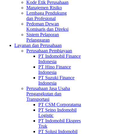
Kode Etik Perusahaan
Manajemen Risiko
Lembaga Pendukung
dan Profesional
Pedoman Dewan
Komisaris dan Direksi
Sistem Pelaporan
Pelanggaran
Layanan dan Perusahaan
Perusahaan Pembiayaan
PT Indomobil Finance
Indonesia
PT Hino Finance
Indonesia
PT Suzuki Finance
Indonesia
Perusahaan Jasa Usaha
Pengangkutan dan
Transportasi
PT CSM Corporatama
PT Seino Indomobil
Logistic
PT Indomobil Ekspres
Truk
PT Solusi Indomobil