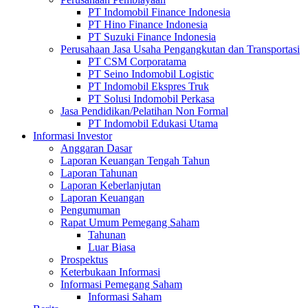
PT Indomobil Finance Indonesia
PT Hino Finance Indonesia
PT Suzuki Finance Indonesia
Perusahaan Jasa Usaha Pengangkutan dan Transportasi
PT CSM Corporatama
PT Seino Indomobil Logistic
PT Indomobil Ekspres Truk
PT Solusi Indomobil Perkasa
Jasa Pendidikan/Pelatihan Non Formal
PT Indomobil Edukasi Utama
Informasi Investor
Anggaran Dasar
Laporan Keuangan Tengah Tahun
Laporan Tahunan
Laporan Keberlanjutan
Laporan Keuangan
Pengumuman
Rapat Umum Pemegang Saham
Tahunan
Luar Biasa
Prospektus
Keterbukaan Informasi
Informasi Pemegang Saham
Informasi Saham